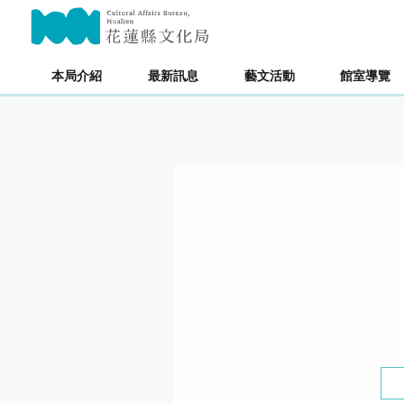
跳
主要內容區塊
到
主
要
本局介紹
最新訊息
藝文活動
館室導覽
內
容
區
塊