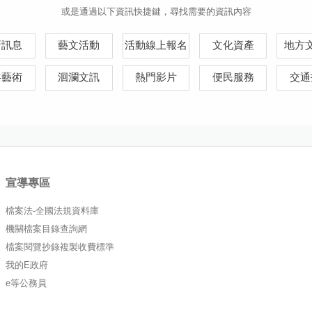
或是通過以下資訊快捷鍵，尋找需要的資訊內容
新訊息
藝文活動
活動線上報名
文化資產
地方
共藝術
洄瀾文訊
熱門影片
便民服務
交通
宣導專區
檔案法-全國法規資料庫
機關檔案目錄查詢網
檔案閱覽抄錄複製收費標準
我的E政府
e等公務員