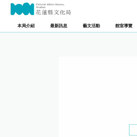
跳
主要內容區塊
到
主
要
本局介紹
最新訊息
藝文活動
館室導覽
內
容
區
塊