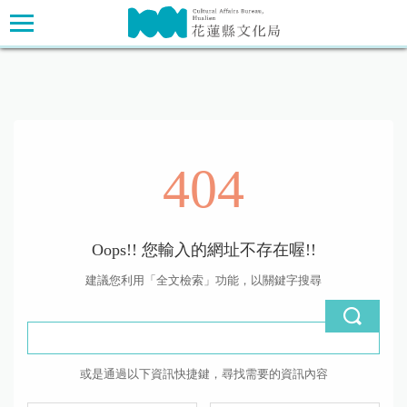
跳
主要內容區塊
到
主
要
內
容
區
塊
404
Oops!! 您輸入的網址不存在喔!!
建議您利用「全文檢索」功能，以關鍵字搜尋
或是通過以下資訊快捷鍵，尋找需要的資訊內容