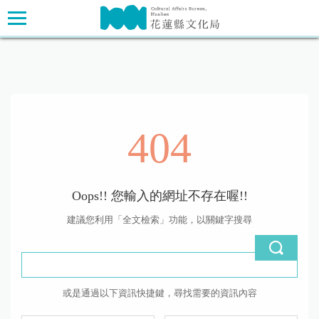
跳
主要內容區塊
到
主
要
內
容
區
塊
404
Oops!! 您輸入的網址不存在喔!!
建議您利用「全文檢索」功能，以關鍵字搜尋
或是通過以下資訊快捷鍵，尋找需要的資訊內容