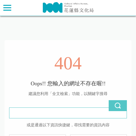
跳
主要內容區塊
到
主
要
內
容
區
塊
404
Oops!! 您輸入的網址不存在喔!!
建議您利用「全文檢索」功能，以關鍵字搜尋
或是通過以下資訊快捷鍵，尋找需要的資訊內容