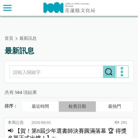
跳
主要內容區塊
到
主
要
內
首頁
最新訊息
容
區
最新訊息
塊
共有
504
項結果
排序：
最近時間
較舊日期
最熱門
本局公告
2026-06-01
291
📢 【賀！第8屆少年選書師決賽圓滿落幕 🏆 得獎