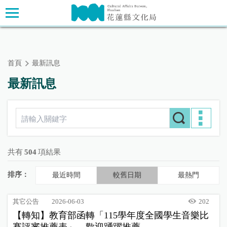
跳
主要內容區塊
到
主
要
內
首頁
最新訊息
容
區
最新訊息
塊
共有
504
項結果
排序：
最近時間
較舊日期
最熱門
其它公告
2026-06-03
202
【轉知】教育部函轉「115學年度全國學生音樂比