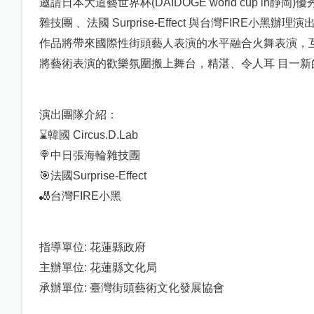
邀請日本大道藝世界杯
(DAIDOGE world cup in
靜岡
)
優
雜技團
、法國
Surprise-Effect
與台灣
FIRE
小黑辦理演
作品將帶來國際性街頭藝人表演的水平融合火舞表演，
將藝術表演的歡樂氛圍搬上舞台，精湛、令人耳
目一新
演出團隊介紹：
⌛
韓國
Circus.D.Lab
🍭
中
日張海輪雜技團
🎯
法國
Surprise-Effect
🎳
台灣
FIRE
小黑
指導單位
:
花蓮縣政府
主辦單位
:
花蓮縣文化局
承辦單位
:
臺灣街頭藝術文化發展協會