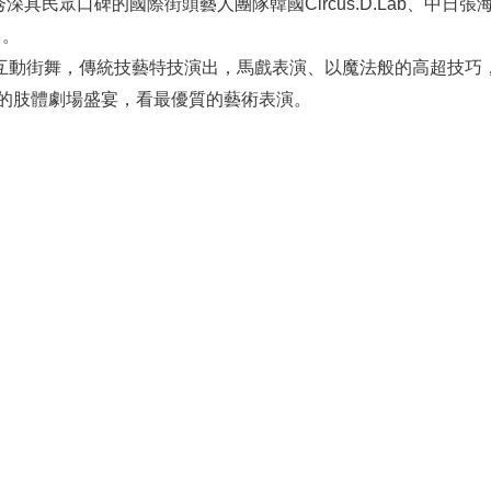
秀深具民眾口碑的國際街頭藝人團隊韓國
Circus.D.Lab
、中日張
出。
互動街舞，傳統技藝特技演出，馬戲表演、以魔法般的高超技巧
的肢體劇場盛宴，看最優質的藝術表演。