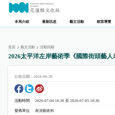
跳
主要內容區塊
到
主
要
本局介紹
最新訊息
藝文活動
館室導覽
內
容
區
塊
首頁
藝文活動
活動回顧
2026太平洋左岸藝術季《國際街頭藝
公告日期：2026-06-20
活動時間
2026-07-04 16:30 至 2026-07-05 18:30
發佈單位
表演藝術科