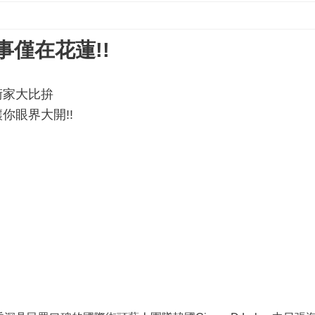
事僅在花蓮
!!
術家大比拚
讓你眼界大開
!!