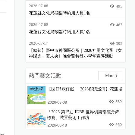
2026-07-08
495
花蓮縣文化局徵臨時約用人員1名
2026-07-08
467
花蓮縣文化局徵臨時約用人員1名
2026-07-17
395
【轉知】臺中市神岡區公所｜2026神岡文化季《女
神賦光・夏未央》晚會暨特登小學堂宣導活動
熱門藝文活動
More
【囡仔ê歌仔戲──2026鄉鎮巡演】花蓮場
562
2026-08-08
「2026 第15屆 IDBF 世界俱樂部龍舟錦
標賽」裝置藝術工作坊
560
2026-08-18