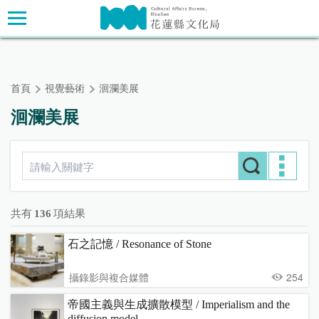
跳
主要內容區塊
到
主
要
內
首頁
視覺藝術
洄瀾美展
容
區
洄瀾美展
塊
共有
136
項結果
石之記憶 / Resonance of Stone
攝錄影與複合媒體
254
帝國主義與生成擴散模型 / Imperialism and the
diffusion model