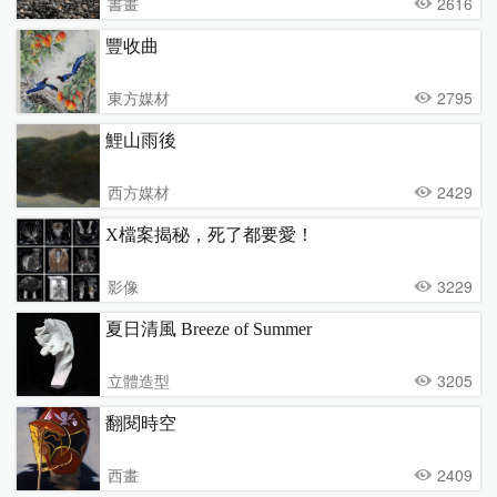
書畫
2616
豐收曲
東方媒材
2795
鯉山雨後
西方媒材
2429
X檔案揭秘，死了都要愛！
影像
3229
夏日清風 Breeze of Summer
立體造型
3205
翻閱時空
西畫
2409