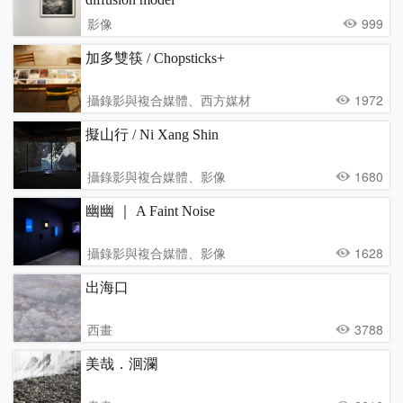
影像
999
加多雙筷 / Chopsticks+
攝錄影與複合媒體、西方媒材
1972
擬山行 / Ni Xang Shin
攝錄影與複合媒體、影像
1680
幽幽 ｜ A Faint Noise
攝錄影與複合媒體、影像
1628
出海口
西畫
3788
美哉．洄瀾