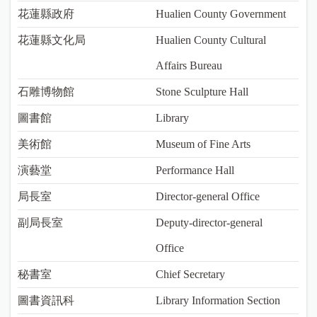
花蓮縣政府
Hualien County Government
花蓮縣文化局
Hualien County Cultural
Affairs Bureau
石雕博物館
Stone Sculpture Hall
圖書館
Library
美術館
Museum of Fine Arts
演藝堂
Performance Hall
局長室
Director-general Office
副局長室
Deputy-director-general
Office
秘書室
Chief Secretary
圖書資訊科
Library Information Section