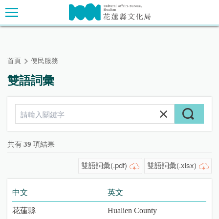
跳
主要內容區塊
到
主
要
內
首頁
便民服務
容
區
雙語詞彙
塊
共有
39
項結果
雙語詞彙(.pdf)
雙語詞彙(.xlsx)
中文
英文
花蓮縣
Hualien County