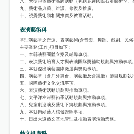
八、大型視覺藝術品牌活動（包括花蓮國際石雕藝術季、
九、藝術品典藏、維護、修復及推廣。
十、視覺藝術類相關推廣及教育活動。
表演藝術科
掌理演藝堂之營運、表演藝術(含音樂、舞蹈、戲劇、民俗
主要業務(工作)項目如下：
一、本縣演藝團體立案及輔導事項。
二、表演藝術培育人才與表演團隊獎補助規劃與推動事項
三、本縣傑出演藝團隊徵選與獎勵事項。
四、演藝堂（含戶外舞台、演藝廳及會議廳）節目規劃執
五、國際藝術文化交流事項。
六、表演藝術活動規劃與推動事項。
七、太平洋左岸藝術季活動規劃與推動事項。
八、兒童劇巡演及藝術下鄉規劃與推動事項。
九、本縣街頭藝人核發證照事項。
十、日出大道藝文基地管理及推動表演活動業務。
藝文推廣科