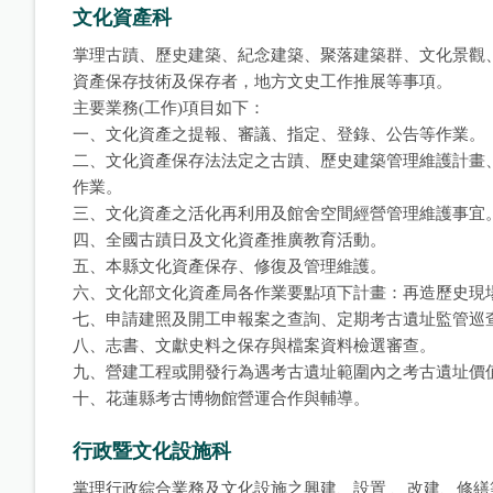
文化資產科
掌理古蹟、歷史建築、紀念建築、聚落建築群、文化景觀
資產保存技術及保存者，地方文史工作推展等事項。
主要業務(工作)項目如下：
一、文化資產之提報、審議、指定、登錄、公告等作業。
二、文化資產保存法法定之古蹟、歷史建築管理維護計畫
作業。
三、文化資產之活化再利用及館舍空間經營管理維護事宜
四、全國古蹟日及文化資產推廣教育活動。
五、本縣文化資產保存、修復及管理維護。
六、文化部文化資產局各作業要點項下計畫：再造歷史現
七、申請建照及開工申報案之查詢、定期考古遺址監管巡
八、志書、文獻史料之保存與檔案資料檢選審查。
九、營建工程或開發行為遇考古遺址範圍內之考古遺址價
十、花蓮縣考古博物館營運合作與輔導。
行政暨文化設施科
掌理行政綜合業務及文化設施之興建、設置 、改建、修繕