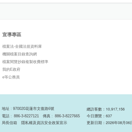
宣導專區
檔案法-全國法規資料庫
機關檔案目錄查詢網
檔案閱覽抄錄複製收費標準
我的E政府
e等公務員
總訪客數：10,917,156
地址 : 970020花蓮市文復路6號
今日瀏覽：637
電話 :
886-3-8227121
傳真 :
886-3-8227665
更新日期：2026年08月06
局長信箱
隱私權及資訊安全政策宣示