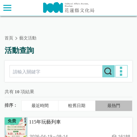
跳
主要內容區塊
到
主
要
內
首頁
藝文活動
容
區
活動查詢
塊
共有
10
項結果
排序：
最近時間
較舊日期
最熱門
免費
115年玩藝列車
2026-04-19～08-14
16188