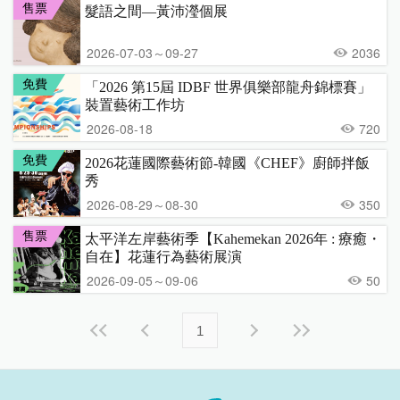
售票
髮語之間—黃沛瀅個展
2026-07-03～09-27
2036
免費
「2026 第15屆 IDBF 世界俱樂部龍舟錦標賽」
裝置藝術工作坊
2026-08-18
720
免費
2026花蓮國際藝術節-韓國《CHEF》廚師拌飯
秀
2026-08-29～08-30
350
售票
太平洋左岸藝術季【Kahemekan 2026年 : 療癒・
自在】花蓮行為藝術展演
2026-09-05～09-06
50
1