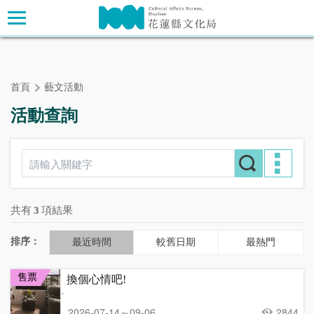
跳
主要內容區塊
到
主
要
內
首頁
藝文活動
容
區
活動查詢
塊
共有
3
項結果
排序：
最近時間
較舊日期
最熱門
售票
換個心情吧!
2026-07-14～09-06
2844