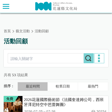
跳
主要內容區塊
到
主
要
內
首頁
藝文活動
活動回顧
容
區
活動回顧
塊
共有
53
項結果
排序：
最近時間
較舊日期
最熱門
免費
2026花蓮國際藝術節《法國奎達姆公司，西班
牙澤尼特空中芭蕾舞團》
2026-07-25～07-26
30234