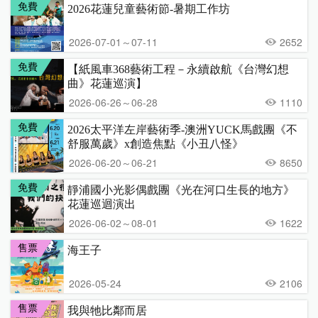
免費
2026花蓮兒童藝術節-暑期工作坊
2026-07-01～07-11
2652
免費
【紙風車368藝術工程－永續啟航《台灣幻想
曲》花蓮巡演】
2026-06-26～06-28
1110
免費
2026太平洋左岸藝術季-澳洲YUCK馬戲團《不
舒服萬歲》x創造焦點《小丑八怪》
2026-06-20～06-21
8650
免費
靜浦國小光影偶戲團《光在河口生長的地方》
花蓮巡迴演出
2026-06-02～08-01
1622
售票
海王子
2026-05-24
2106
售票
我與牠比鄰而居