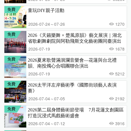
免費
童玩DIY親子活動
2026-07-24～07-26
1270
免費
2026《天籟樂舞 × 楚風原韻》藝文展演｜湖北
省歌劇舞劇院與阿勒飛斯文化藝術團同臺演出
2026-07-19
1678
免費
2026夏來歌聲滿洄瀾音樂會—花蓮與台北禮
韻、南投燭心合唱團聯合演出
2026-07-19
5212
免費
2026太平洋左岸藝術季《國際街頭藝人表演
賽》
2026-07-04～07-05
2192
免費
2026第二屆身體藝術節登場 7月花蓮文創園區
打造沉浸式馬戲藝術盛會
2026-07-04～07-12
3916