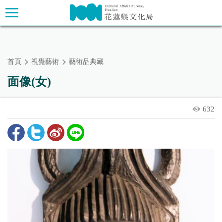
跳
主要內容區塊
到
主
要
內
首頁
視覺藝術
藝術品典藏
容
區
面像(女)
塊
632