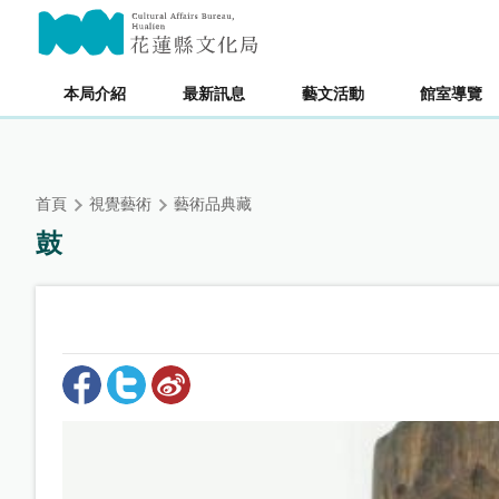
跳
主要內容區塊
到
主
要
本局介紹
最新訊息
藝文活動
館室導覽
內
容
區
塊
首頁
視覺藝術
藝術品典藏
鼓