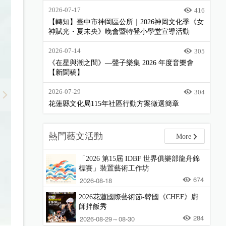
2026-07-17
416
【轉知】臺中市神岡區公所｜2026神岡文化季《女
神賦光・夏未央》晚會暨特登小學堂宣導活動
2026-07-14
305
《在星與潮之間》—聲子樂集 2026 年度音樂會
【新聞稿】
2026-07-29
304
花蓮縣文化局115年社區行動方案徵選簡章
熱門藝文活動
More
「2026 第15屆 IDBF 世界俱樂部龍舟錦
標賽」裝置藝術工作坊
674
2026-08-18
2026花蓮國際藝術節-韓國《CHEF》廚
師拌飯秀
284
2026-08-29～08-30