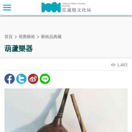
跳
主要內容區塊
到
主
要
內
首頁
視覺藝術
藝術品典藏
容
區
葫蘆樂器
塊
1,403