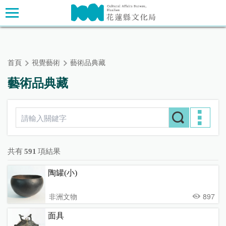
跳
主要內容區塊
到
主
要
內
首頁
視覺藝術
藝術品典藏
容
區
藝術品典藏
塊
共有
591
項結果
陶罐(小)
非洲文物
897
面具