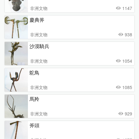
非洲文物
1147
慶典斧
非洲文物
938
沙漠騎兵
非洲文物
1054
鴕鳥
非洲文物
1085
馬羚
非洲文物
929
斧頭