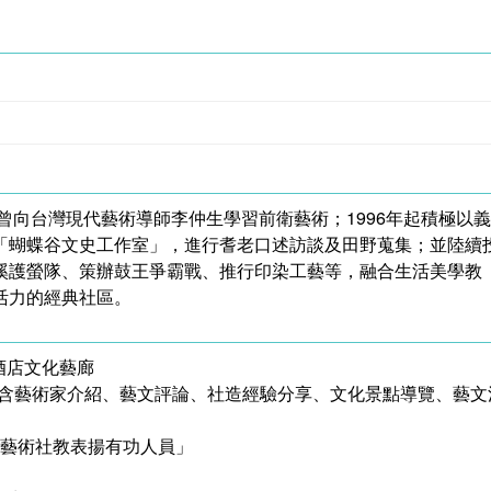
曾向台灣現代藝術導師李仲生學習前衛藝術；1996年起積極以
「蝴蝶谷文史工作室」，進行耆老口述訪談及田野蒐集；並陸續
溪護螢隊、策辦鼓王爭霸戰、推行印染工藝等，融合生活美學教
活力的經典社區。
酒店文化藝廊
內容包含藝術家介紹、藝文評論、社造經驗分享、文化景點導覽、藝文
及藝術社教表揚有功人員」