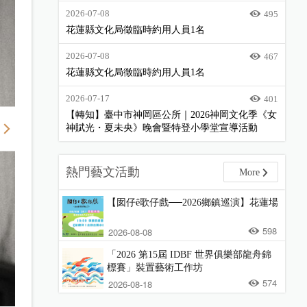
2026-07-08
495
花蓮縣文化局徵臨時約用人員1名
2026-07-08
467
花蓮縣文化局徵臨時約用人員1名
2026-07-17
401
【轉知】臺中市神岡區公所｜2026神岡文化季《女
神賦光・夏未央》晚會暨特登小學堂宣導活動
熱門藝文活動
More
【囡仔ê歌仔戲──2026鄉鎮巡演】花蓮場
598
2026-08-08
「2026 第15屆 IDBF 世界俱樂部龍舟錦
標賽」裝置藝術工作坊
574
2026-08-18