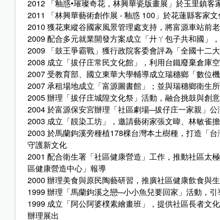
2012 「釉惑•璀璨奇花，林興華瓷版畫展」於玉里鎮客
2011 「林興華藝術創作展 - 釉惑 100」於花蓮縣客家
2010 獲花東縱谷國家風景管理處支持，將富源車站
2009 配合多元就業開發方案成立「廾ㄚ包子共和國」
2009 「鼓王爭霸戰」獲行政院客委會評為「全國十
2008 成立「拔仔庄常民文化館」，利用台鐵廢棄倉庫
2007 受教育部、國立東華大學輔導成立瑞穗鄉「數
2007 承租場地成立「富源圖書館」；並與瑞穗鄉衛
2005 辦理「拔仔庄城隍文化祭」活動，融合挑鼓與創
2004 於富源保安宮辦理「社區劇場─拔仔庄一家親
2003 成立「靚染工坊」，邀請藝術家張文暐、林敏
2003 於馬蘭鉤溪旁種植178棵台灣本土樹種，打造
守護新文化
2001 配合衛生署「社區健康營造」工作，推動社區
區健康營造中心」報導
2000 辦理美食與原民陶藝研習，推廣社區健康飲食與
1999 辦理「馬蘭鉤溪之戀─小小魚兒要回家」活動
1999 成立「阿公阿婆樸素繪畫班」，提供社區長者
辦理展出