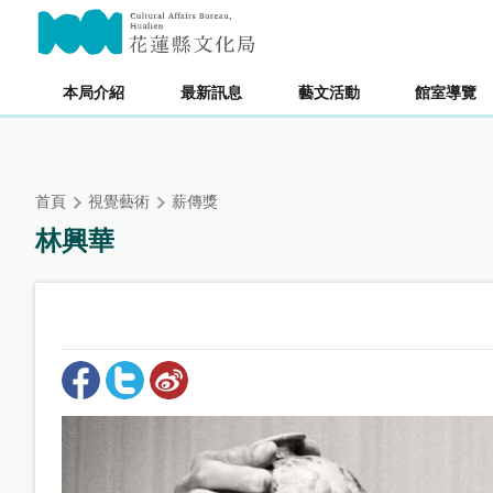
跳
主要內容區塊
到
主
要
本局介紹
最新訊息
藝文活動
館室導覽
內
容
區
塊
首頁
視覺藝術
薪傳獎
林興華