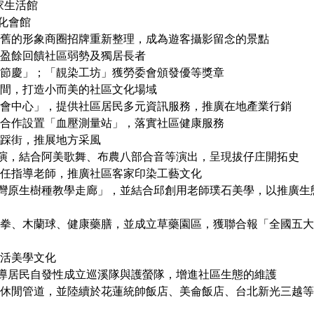
家生活館
文化會館
前老舊的形象商圈招牌重新整理，成為遊客攝影留念的景點
，盈餘回饋社區弱勢及獨居長者
二大節慶」；「靚染工坊」獲勞委會頒發優等獎章
空間，打造小而美的社區文化場域
位機會中心」，提供社區居民多元資訊服務，推廣在地產業行銷
生所合作設置「血壓測量站」，落實社區健康服務
意踩街，推展地方采風
」公演，結合阿美歌舞、布農八部合音等演出，呈現拔仔庄開拓史
雀擔任指導老師，推廣社區客家印染工藝文化
「台灣原生樹種教學走廊」，並結合邱創用老師璞石美學，以推廣生
太極拳、木蘭球、健康藥膳，並成立草藥園區，獲聯合報「全國五
生活美學文化
，引導居民自發性成立巡溪隊與護螢隊，增進社區生態的維護
文化休閒管道，並陸續於花蓮統帥飯店、美侖飯店、台北新光三越