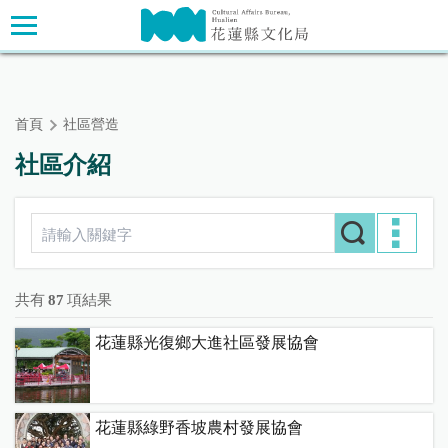
跳
主要內容區塊
到
主
要
內
首頁
社區營造
容
區
社區介紹
塊
共有
87
項結果
花蓮縣光復鄉大進社區發展協會
花蓮縣綠野香坡農村發展協會