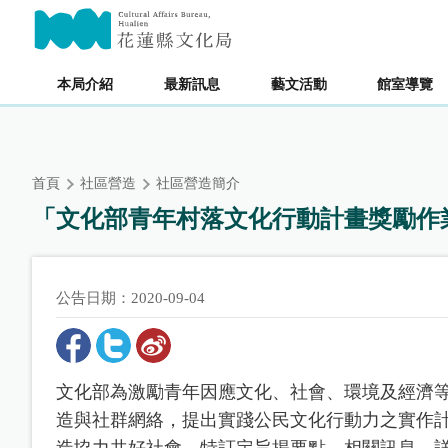
跳
主要內容區塊
到
主
要
本局介紹
最新訊息
藝文活動
館室導覽
內
容
區
塊
首頁
社區營造
社區營造簡介
「文化部青年村落文化行動計畫獎勵作
公告日期：2020-09-04
文化部為激勵青年因應文化、社會、環境及經濟
造與社群網絡，提出實踐公民文化行動力之實作
造協力共好社會，特訂定旨揭要點。相關訊息，