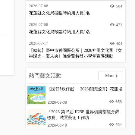
2026-07-08
504
花蓮縣文化局徵臨時約用人員1名
2026-07-08
473
花蓮縣文化局徵臨時約用人員1名
2026-07-17
404
【轉知】臺中市神岡區公所｜2026神岡文化季《女
神賦光・夏未央》晚會暨特登小學堂宣導活動
熱門藝文活動
More
【囡仔ê歌仔戲──2026鄉鎮巡演】花蓮場
658
2026-08-08
「2026 第15屆 IDBF 世界俱樂部龍舟錦
標賽」裝置藝術工作坊
594
2026-08-18