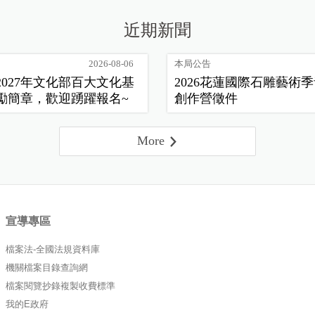
近期新聞
2026-08-06
本局公告
2027年文化部百大文化基
2026花蓮國際石雕藝術
勵簡章，歡迎踴躍報名~
創作營徵件
More
宣導專區
檔案法-全國法規資料庫
機關檔案目錄查詢網
檔案閱覽抄錄複製收費標準
我的E政府