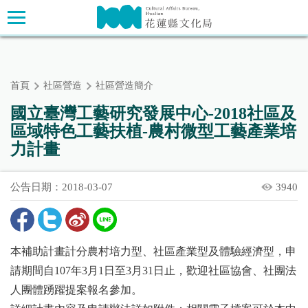
跳
主要內容區塊
到
主
要
內
首頁
社區營造
社區營造簡介
容
區
國立臺灣工藝研究發展中心-2018社區及
塊
區域特色工藝扶植-農村微型工藝產業培
力計畫
公告日期：2018-03-07
3940
本補助計畫計分農村培力型、社區產業型及體驗經濟型，申
請期間自107年3月1日至3月31日止，歡迎社區協會、社團法
人團體踴躍提案報名參加。