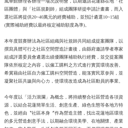
風華館辦理各辦理一場次說明會，以期邀請花蓮縣在地「社
區團體」與「社區規劃師」組成團隊研提申請計畫書，而入
選社區將提供20~40萬元的經費補助，並預計遴選10~15組
(實際補助經費以最終核定補助額度為準)。
本年度競賽辦法為社區組織與社規師共同組成提案團隊，以
撰寫具體可行之社區空間營造計畫後，由縣府邀請學者專家
組成評選委員會遴選出績優團隊補助執行經費，並交提案團
隊依所核定之內容，以僱工購料之方式進行實質環境改善。
希冀藉由社區自力僱工購料空間營造，能落實民眾參與，並
凝聚社區共識與向心力，使環境改造成為社區動員的事業。
今年度以「活力洄瀾」為概念，將持續整合社區營造各項資
源，以結合花蓮簡單生活、創意生產、綠色生態等各地方特
色，並經由〝社區本身〞作為營造主體，找出花蓮地區環境
的多元營造創意手法，以期融合環境美學、在地關懷、產業