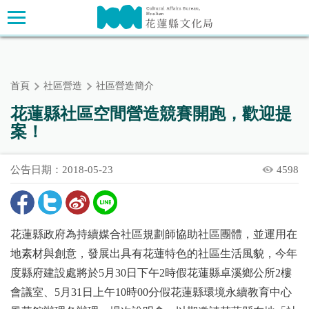
跳
主要內容區塊
到
主
要
內
首頁
社區營造
社區營造簡介
容
區
花蓮縣社區空間營造競賽開跑，歡迎提
塊
案！
公告日期：2018-05-23
4598
花蓮縣政府為持續媒合社區規劃師協助社區團體，並運用在
地素材與創意，發展出具有花蓮特色的社區生活風貌，今年
度縣府建設處將於5月30日下午2時假花蓮縣卓溪鄉公所2樓
會議室、5月31日上午10時00分假花蓮縣環境永續教育中心