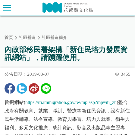
跳
主要內容區塊
到
主
要
內
首頁
社區營造
社區營造簡介
容
區
內政部移民署架構「新住民培力發展資
塊
訊網站」，請踴躍使用。
公告日期：2019-03-07
3455
旨揭網站(
https://ifi.immigration.gov.tw/mp.asp?mp=ifi_zh
)整合
政府有關教育、就業、職訓、醫療等新住民資訊，設有新住
民生活輔導、法令宣導、教育與學習、培力與就業、衛生與
福利、多元文化推廣、統計資訊、影音及出版品等主題專