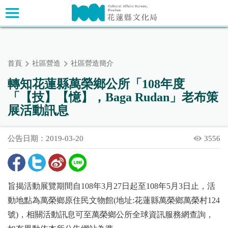
跳
主要內容區塊
到
主
要
內
首頁
社區營造
社區營造簡介
容
區
轉知花蓮縣萬榮鄉公所「108年度
塊
「【技】【憶】，Baga Rudan」老布策
展活動訊息
公告日期：2019-03-20
3556
旨揭活動展覽期間自108年3月27日起至108年5月3日止，活
動地點為萬榮鄉原住民文物館(地址:花蓮縣萬榮鄉萬榮村124
號)，相關活動訊息可至萬榮鄉公所全球資訊服務網查詢，