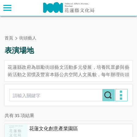
跳
主要內容區塊
到
主
要
內
首頁
街頭藝人
容
區
表演場地
塊
花蓮縣政府為鼓勵街頭藝文活動多元發展，培養民眾參與藝
術活動之習慣及豐富本縣公共空間人文風貌，每年辦理街頭
藝人審查，審查通過之街頭藝人將發予「花蓮縣街頭藝人
證」；欲至各空間進行展演者，請自行向公共空間管理人辦
理登記許可，各空間羅列如下：
共有
35
項結果
花蓮文化創意產業園區