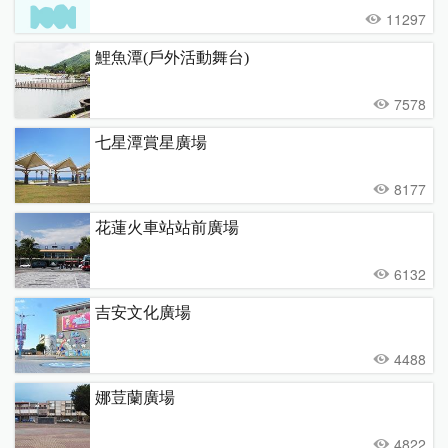
11297
鯉魚潭(戶外活動舞台)
7578
七星潭賞星廣場
8177
花蓮火車站站前廣場
6132
吉安文化廣場
4488
娜荳蘭廣場
4822