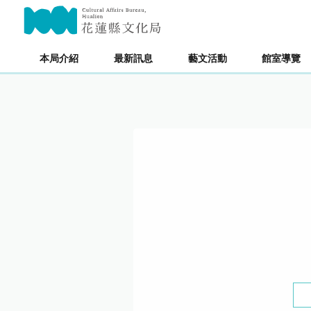
跳
主要內容區塊
到
主
要
本局介紹
最新訊息
藝文活動
館室導覽
內
容
區
塊