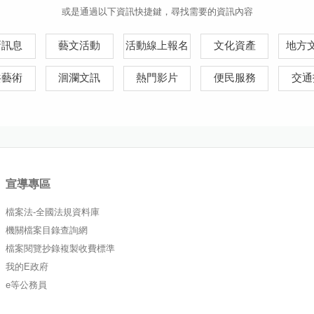
或是通過以下資訊快捷鍵，尋找需要的資訊內容
新訊息
藝文活動
活動線上報名
文化資產
地方
共藝術
洄瀾文訊
熱門影片
便民服務
交通
宣導專區
檔案法-全國法規資料庫
機關檔案目錄查詢網
檔案閱覽抄錄複製收費標準
我的E政府
e等公務員