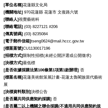
[
單位名稱]
花蓮縣文化局
[
機關地址]
970花蓮縣 花蓮市 文復路六號
[
聯絡人]
視覺藝術科
[
聯絡電話]
(03) 8227121 #206
[
傳真號碼]
(03) 8235084
[
電子郵件信箱]
tseng0624@mail.hccc.gov.tw
[
標案案號]
CU1130017196
[
招標方式]
限制性招標(未經公開評選或公開徵求)
[
決標方式]
最低標
[
是否依據採購法第106條第1項第1款辦理]
否
[
標案名稱]
花蓮美術館策展計畫-花蓮太魯閣族當代藝術
展
[
決標資料類別]
決標公告
[
是否屬共同供應契約採購]
否
[
是否屬二以上機關之聯合採購(不適用共同供應契約規