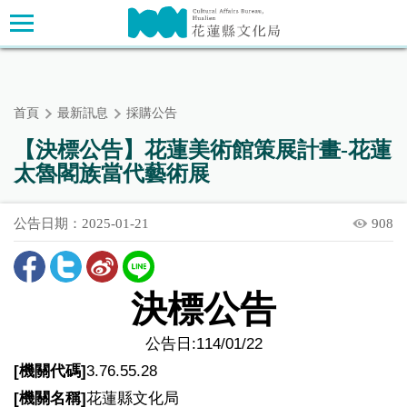
跳
主要內容區塊
到
主
要
內
首頁
最新訊息
採購公告
容
區
【決標公告】花蓮美術館策展計畫-花蓮
塊
太魯閣族當代藝術展
公告日期：2025-01-21
908
決標公告
公告日:114/01/22
[
機關代碼]
3.76.55.28
[
機關名稱]
花蓮縣文化局