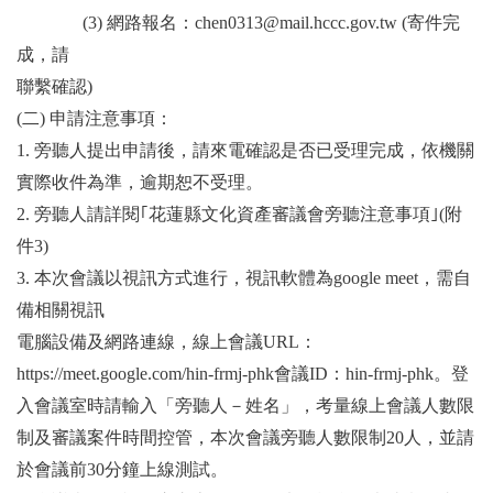
(3)
網路報名：chen0313@mail.hccc.gov.tw (寄件完
成，請
聯繫確認)
(
二) 申請注意事項：
1.
旁聽人提出申請後，請來電確認是否已受理完成，依機關
實際收件為
準，逾期恕不受理。
2.
旁聽人請詳閱｢花蓮縣文化資產審議會旁聽注意事項｣(附
件3)
3.
本次會議以視訊方式進行，視訊軟體為google meet，需自
備相關視訊
電腦設備及網路連線，線上會議URL：
https://meet.google.com/hin-frmj-phk會議ID：hin-frmj-phk。登
入會議室時請輸入「旁聽人－姓名」，考量線上會議人數限
制及審議案件時間控管，本次會議旁聽人數限制20人，並請
於會議前30分鐘上線測試。