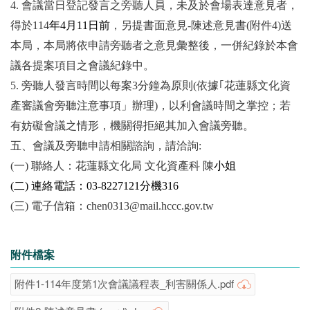
4.
會議當日登記發言之旁聽人員，未及於會場表達意見者，
得於114
年4月11日前
，另提書面意見-陳述意見書(附件4)送
本局，本局將依申請旁聽者之意見彙整後，一併紀錄於本會
議各提案項目之會議紀錄中。
5.
旁聽人發言時間以每案3分鐘為原則(依據｢花蓮縣文化資
產審議會旁聽注意事項」辦理)，以利會議時間之掌控；若
有妨礙會議之情形，機關得拒絕其加入會議旁聽。
五、會議及旁聽申請相關諮詢，請洽詢:
(
一) 聯絡人：花蓮縣文化局 文化資產科 陳
小姐
(
二) 連絡電話：03-8227121分機316
(
三) 電子信箱：chen0313@mail.hccc.gov.tw
附件檔案
附件1-114年度第1次會議議程表_利害關係人.pdf