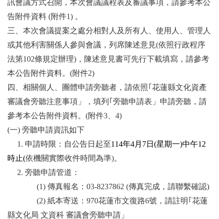
訊會議方式召開，本次會議議程表及審議事項，請參考本公
告附件資料 (附件1) 。
三、本次會議提案之處分相對人及所有人、使用人、管理人
或其他利害關係人參與會議，列席陳述意見(依照行政程序
法第102條規定辦理)，陳述意見書可先行下載填寫，請參考
本公告附件資料。(附件2)
四、相關個人、團體申請旁聽者，請依照｢花蓮縣文化資產
審議會旁聽注意事項」，填列｢旁聽申請表」申請旁聽，請
參考本公告附件資料。(附件3、4)
(
一) 旁聽申請資訊如下
1.
申請時限：自公告日起至
114
年4月7日(星期一)中午12
時止(
依機關實際收件時間為準)。
2.
旁聽申請管道：
(1)
傳真報名：03-8237862 (傳真完成，請聯繫確認)
(2)
紙本寄送：970花蓮市文復路6號，請註明｢花蓮
縣文化局 文資科 審議會旁聽申請」