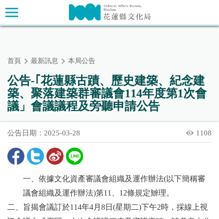
跳
主要內容區塊
到
主
要
內
首頁
最新訊息
本局公告
容
區
公告-｢花蓮縣古蹟、歷史建築、紀念建
塊
築、聚落建築群審議會114年度第1次會
議」會議議程及旁聽申請公告
公告日期：2025-03-28
1108
一、依據文化資產審議會組織及運作辦法(以下簡稱審
議會組織及運作辦法)第11、12條規定辧理。
二、旨揭會議訂於114年4月8日(星期二)下午2時，採線上視