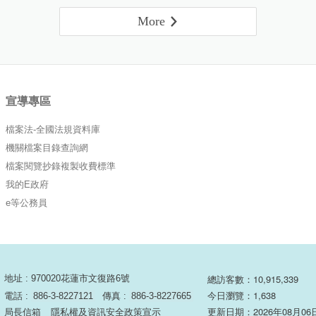
More
宣導專區
檔案法-全國法規資料庫
機關檔案目錄查詢網
檔案閱覽抄錄複製收費標準
我的E政府
e等公務員
總訪客數：10,915,339
地址 : 970020花蓮市文復路6號
今日瀏覽：1,638
電話 :
886-3-8227121
傳真 :
886-3-8227665
更新日期：2026年08月06
局長信箱
隱私權及資訊安全政策宣示