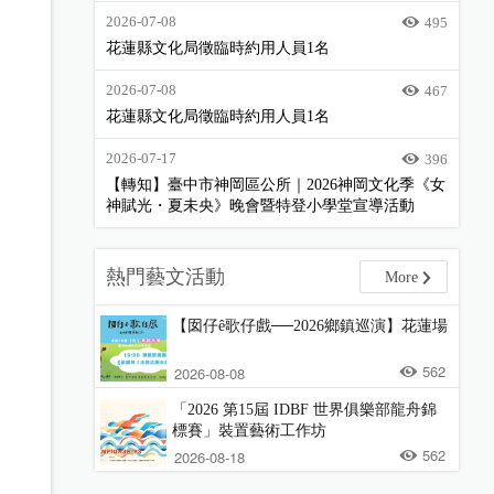
2026-07-08
495
花蓮縣文化局徵臨時約用人員1名
2026-07-08
467
花蓮縣文化局徵臨時約用人員1名
2026-07-17
396
【轉知】臺中市神岡區公所｜2026神岡文化季《女
神賦光・夏未央》晚會暨特登小學堂宣導活動
熱門藝文活動
More
【囡仔ê歌仔戲──2026鄉鎮巡演】花蓮場
562
2026-08-08
「2026 第15屆 IDBF 世界俱樂部龍舟錦
標賽」裝置藝術工作坊
562
2026-08-18