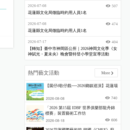
2026-07-08
507
花蓮縣文化局徵臨時約用人員1名
2026-07-08
474
花蓮縣文化局徵臨時約用人員1名
2026-07-17
404
【轉知】臺中市神岡區公所｜2026神岡文化季《女
神賦光・夏未央》晚會暨特登小學堂宣導活動
熱門藝文活動
More
【囡仔ê歌仔戲──2026鄉鎮巡演】花蓮場
740
2026-08-08
「2026 第15屆 IDBF 世界俱樂部龍舟錦
標賽」裝置藝術工作坊
606
2026-08-18
2026花蓮國際藝術節-韓國《CHEF》廚