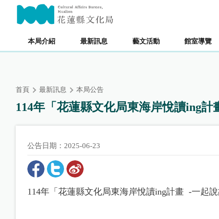
跳
主要內容區塊
到
主
要
本局介紹
最新訊息
藝文活動
館室導覽
內
容
區
塊
首頁
最新訊息
本局公告
114年「花蓮縣文化局東海岸悅讀ing計畫
公告日期：2025-06-23
114年「花蓮縣文化局東海岸悅讀ing計畫 -一起說