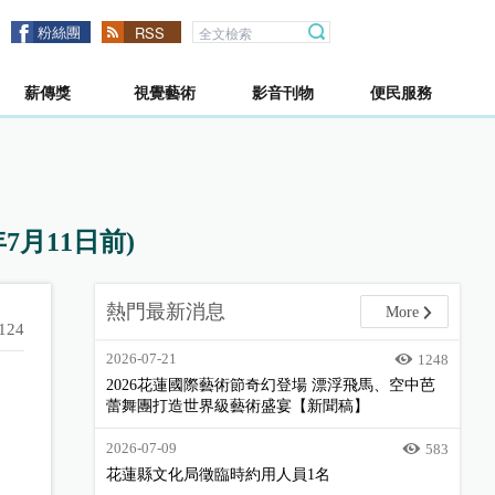
粉絲團
RSS
薪傳獎
視覺藝術
影音刊物
便民服務
7月11日前)
熱門最新消息
More
124
2026-07-21
1248
2026花蓮國際藝術節奇幻登場 漂浮飛馬、空中芭
蕾舞團打造世界級藝術盛宴【新聞稿】
2026-07-09
583
花蓮縣文化局徵臨時約用人員1名