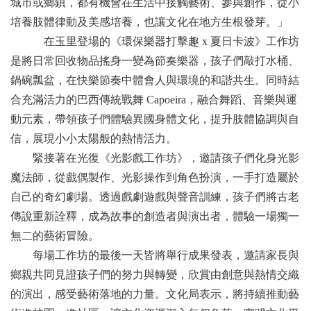
城市或鄉鎮，都有機會在生活中接觸藝術、參與創作，從小
培養肢體律動及美感培養，也讓文化在地方生根發芽。」
在玉里登場的《環保樂器打擊趣 x 夏日卡波》工作坊
是將日常回收物品搖身一變為節奏樂器，孩子們敲打水桶、
鍋碗瓢盆，在快樂節奏中體會人與環境的和諧共生。同時結
合充滿活力的巴西傳統戰舞 Capoeira，融合舞蹈、音樂與運
動元素，帶領孩子們體驗異國身體文化，提升肢體協調與自
信，展現小小太陽般的熱情活力。
緊接著在光復《光影戲工作坊》，邀請孩子們化身光影
魔法師，從戲偶製作、光影操作到角色扮演，一手打造屬於
自己的奇幻劇場。透過戲劇遊戲與聲音訓練，孩子們將古老
傳說重新詮釋，成為故事的創造者與演出者，體驗一場獨一
無二的藝術冒險。
每場工作坊的最後一天皆將舉行成果發表，邀請家長與
鄉親共同見證孩子們的努力與轉變，欣賞由創意與熱情交織
的演出，感受藝術落地的力量。文化局表示，將持續推動藝