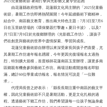
2025兒童藝術節 暑期打擊與光影藝文夏令營起跑
由花蓮縣政府指導、花蓮縣文化局主辦的「2025兒童藝
術節」暑期工作坊即將熱鬧展開！今年延續藝術下鄉精神，
結合中、南區藝文教育，推出兩大特色主題：7月3日至7月6
日在玉里鎮登場的《環保樂器打擊趣 x 夏日卡波》，以及7
月7日至7月9日於光復鄉辦理的《光影戲工作坊》，讓孩子
們在創意與藝術的世界中盡情探索、學習與成長。
花蓮兒童藝術節自辦理以來深受家長與孩子們喜愛，尤
其暑期工作坊連年報名踴躍，今年更因光復場報名太過熱
烈，特別擴大規模，首度移師花蓮南區玉里辦理，讓更多南
區鄉親有機會參與藝術工作坊。兩場活動甫開放報名即額
滿，總計60位學童成功報名，報名情況可說是「一位難
求」。
代理局長曾之妤表示：「縣長長期注重中南區的藝文平
權，因此兒童藝術節不只是暑期活動，更是文化扎根的過
程。透過藝術下鄉工作坊，我們希望讓每一位孩子無論身處