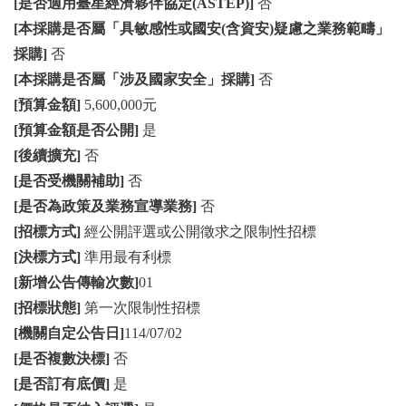
[是否適用臺星經濟夥伴協定(ASTEP)]
否
[本採購是否屬「具敏感性或國安(含資安)疑慮之業務範疇」
採購]
否
[本採購是否屬「涉及國家安全」採購]
否
[預算金額]
5,600,000元
[預算金額是否公開]
是
[後續擴充]
否
[是否受機關補助]
否
[是否為政策及業務宣導業務]
否
[招標方式]
經公開評選或公開徵求之限制性招標
[決標方式]
準用最有利標
[新增公告傳輸次數]
01
[招標狀態]
第一次限制性招標
[機關自定公告日]
114/07/02
[是否複數決標]
否
[是否訂有底價]
是