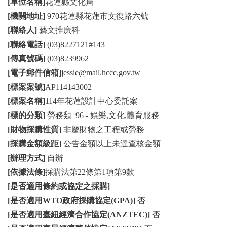
[單位名稱]
花蓮縣文化局
[機關地址]
970花蓮縣花蓮市文復路六號
[聯絡人]
藝文推廣科
[聯絡電話]
(03)8227121#143
[傳真號碼]
(03)8239962
[電子郵件信箱]
jessie@mail.hccc.gov.tw
[標案案號]
AP114143002
[標案名稱]
114年花蓮設計中心委託案
[標的分類]
勞務類 96 - 娛樂,文化,體育服務
[財物採購性質]
非屬財物之工程或勞務
[採購金額級距]
公告金額以上未達查核金額
[辦理方式]
自辦
[依據法條]
採購法第22條第1項第9款
[是否適用條約或協定之採購]
[是否適用WTO政府採購協定(GPA)]
否
[是否適用臺紐經濟合作協定(ANZTEC)]
否