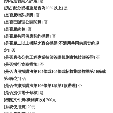
[價格是否納入評選]
是
[所占配分或權重是否為20%以上]
是
[是否屬特殊採購]
否
[是否已辦理公開閱覽]
否
[是否屬統包]
否
[是否屬共同供應契約採購]
否
[是否屬二以上機關之聯合採購(不適用共同供應契約規
定)]
否
[是否應依公共工程專業技師簽證規則實施技師簽證]
否
[是否採行協商措施]
否
[是否適用採購法第104條或105條或招標期限標準第10條或
第4條之1]
否
[是否依據採購法第106條第1項第1款辦理]
否
[是否提供電子領標]
是
[機關文件費(機關實收)]
200元
[系統使用費]
20元