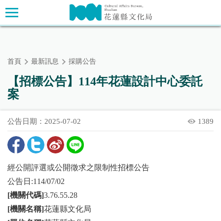
跳
主要內容區塊
到
主
要
內
首頁
最新訊息
採購公告
容
區
【招標公告】114年花蓮設計中心委託
塊
案
公告日期：2025-07-02
1389
經公開評選或公開徵求之限制性招標公告
公告日:114/07/02
[機關代碼]
3.76.55.28
[機關名稱]
花蓮縣文化局