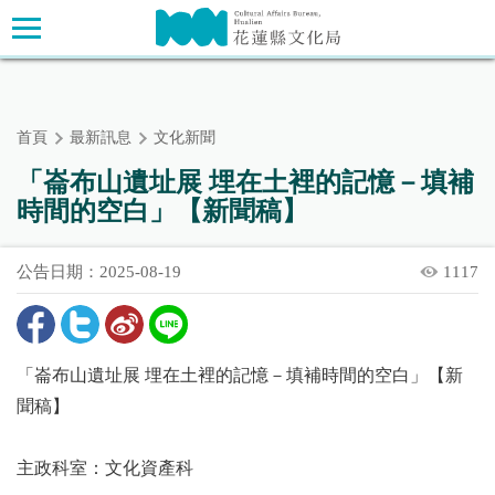
跳
主要內容區塊
到
主
要
內
首頁
最新訊息
文化新聞
容
區
「崙布山遺址展 埋在土裡的記憶－填補
塊
時間的空白」【新聞稿】
公告日期：2025-08-19
1117
「崙布山遺址展 埋在土裡的記憶－填補時間的空白」【新
聞稿】
主政科室：文化資產科