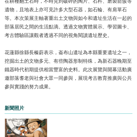
在耕種翻土石時，不時見到破碎的陶片、石杵、磨製箭簇等
遺物，且地表上亦可見許多大型石器，如石輪、有肩單石
等。本次策展主軸著重出土文物與如今和遺址生活在一起的
部落居民之間的生活點滴。透過文物實體展示、學習圖卡、
考古體驗區讓觀者透過不同的視角閱讀遺址歷史。
花蓮縣徐縣長榛蔚表示，崙布山遺址為本縣重要遺址之一，
挖掘出土的文物多元、有些陶器形制特殊，為新石器晚期至
鐵器時代初期提供相當豐富的史料。此次展覽與開幕活動廣
邀部落耆老與社會大眾一同參與，展現考古教育推廣與公共
參與實踐的努力成果。
新聞照片