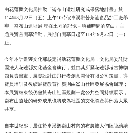
由花蓮縣文化局推動「崙布山遺址研究成果落地計畫」於
114年8月22日（五）上午10時假卓溪鄉苦茶油食品加工廠舉
辦「崙布山遺址展 埋在土裡的記憶－填補時間的空白」主
題展覽暨開幕活動，展期自開幕日起至114年9月22日（一）
止。
今年本計畫獲文化部核定補助花蓮縣文化局，文化局委託財
團法人花蓮縣文化基金會執行，並由其所屬花蓮縣考古博物
館負責籌畫，展覽設計由飛行者創意開發有限公司策畫，導
覽員培訓及後續展覽教育推廣則由崙山社區發展協會辦理；
本展覽結束後仍會於崙山社區規劃一處公共空間持續展示，
崙布山遺址的研究成果也將成為社區的文化資產與部落大眾
共享。
自本世紀起，居住於卓溪鄉崙山村內的布農族人們陸陸續續