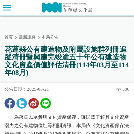
跳
主要內容區塊
到
主
要
內
首頁
最新訊息
本局公告
容
區
花蓮縣公有建造物及附屬設施群列冊追
塊
蹤清冊暨興建完竣逾五十年公有建造物
文化資產價值評估清冊(114年03月至114
年08月)
公告日期：2025-08-21
586
一、為落實民眾參與文化資產保存，讓民眾了解具文化資產
潛力之公有建物位址等相關資訊，本局依《文化資產保存法
施行細則》第15條及第17條相關規定，公布本縣公有建造物