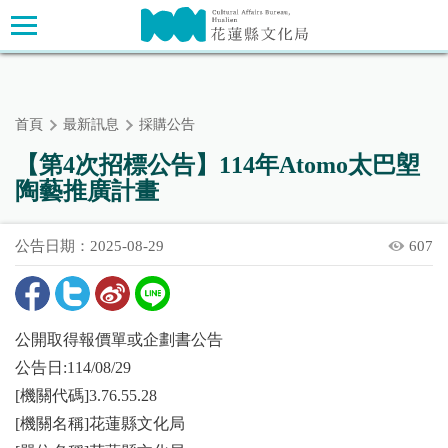
跳
主要內容區塊
到
主
要
內
首頁
最新訊息
採購公告
容
區
【第4次招標公告】114年Atomo太巴塱
塊
陶藝推廣計畫
公告日期：2025-08-29
607
公開取得報價單或企劃書公告
公告日:114/08/29
[機關代碼]3.76.55.28
[機關名稱]花蓮縣文化局