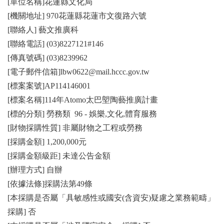
[單位名稱]花蓮縣文化局
[機關地址] 970花蓮縣花蓮市文復路六號
[聯絡人] 藝文推廣科
[聯絡電話] (03)8227121#146
[傳真號碼] (03)8239962
[電子郵件信箱]lbw0622@mail.hccc.gov.tw
[標案案號]AP114146001
[標案名稱]114年Atomo太巴塱陶藝推廣計畫
[標的分類] 勞務類 96 - 娛樂,文化,體育服務
[財物採購性質] 非屬財物之工程或勞務
[採購金額] 1,200,000元
[採購金額級距] 未達公告金額
[辦理方式] 自辦
[依據法條]採購法第49條
[本採購是否屬「具敏感性或國安(含資安)疑慮之業務範疇」
採購] 否