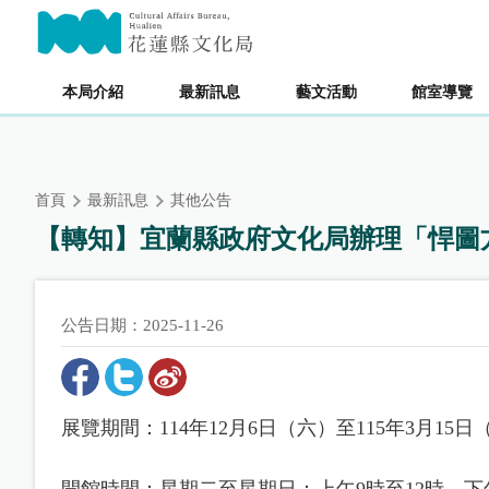
跳
主要內容區塊
到
主
要
本局介紹
最新訊息
藝文活動
館室導覽
內
容
區
塊
首頁
最新訊息
其他公告
【轉知】宜蘭縣政府文化局辦理「悍圖
公告日期：2025-11-26
展覽期間：114年12月6日（六）至115年3月15日
開館時間：星期二至星期日：上午9時至12時、