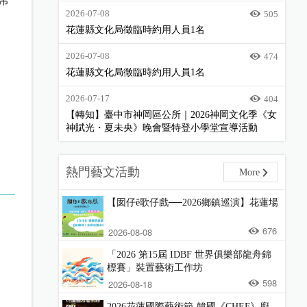
2026-07-08
505
花蓮縣文化局徵臨時約用人員1名
2026-07-08
474
花蓮縣文化局徵臨時約用人員1名
2026-07-17
404
【轉知】臺中市神岡區公所｜2026神岡文化季《女
神賦光・夏未央》晚會暨特登小學堂宣導活動
熱門藝文活動
More
【囡仔ê歌仔戲──2026鄉鎮巡演】花蓮場
676
2026-08-08
「2026 第15屆 IDBF 世界俱樂部龍舟錦
標賽」裝置藝術工作坊
598
2026-08-18
2026花蓮國際藝術節-韓國《CHEF》廚