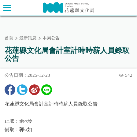
跳
主要內容區塊
到
主
要
內
首頁
最新訊息
本局公告
容
區
花蓮縣文化局會計室計時時薪人員錄取
塊
公告
公告日期：2025-12-23
542
花蓮縣文化局會計室計時時薪人員錄取公告
正取：余○玲
備取：郭○如