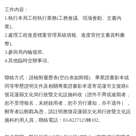
工作內容：
1.執行本局工程執行業務(工務會議、現場會勘、文書內
業)。
2.處理工程進度標案管理系統填報、進度管控文書資料彙
整)。
3.參與局內輪值班。
4.其他臨時交辦事項。
聯絡方式：請檢附履歷表(空白表如附檔)、畢業證書影本或
同等學歷證明文件及相關專業證書影本逕寄花蓮市文復路6
號花蓮縣文化局行政暨文化設施科收（證件不齊或逾期者，
恕不受理報名，未經錄用者，恕不另行通知，亦不退件），
郵寄者以郵戳為憑，請註明應徵花蓮縣文化局行政暨文化設
施科約用人員，聯絡電話：03-8227121轉102。