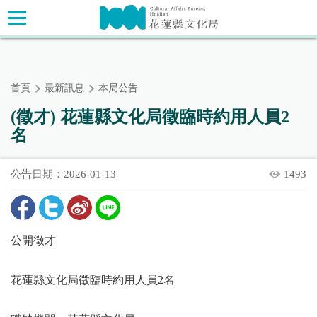
跳
主要內容區塊
到
主
要
內
首頁
最新訊息
本局公告
容
區
(徵才) 花蓮縣文化局徵臨時約用人員2
塊
名
公告日期：2026-01-13
1493
公開徵才
花蓮縣文化局徵臨時約用人員2名