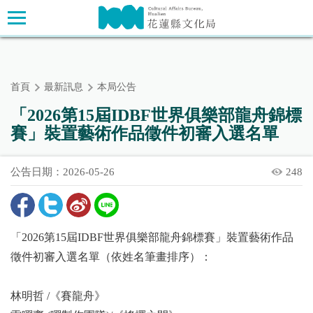
跳
主要內容區塊
到
主
要
內
首頁
最新訊息
本局公告
容
區
「2026第15屆IDBF世界俱樂部龍舟錦標
塊
賽」裝置藝術作品徵件初審入選名單
公告日期：2026-05-26
248
「2026第15屆IDBF世界俱樂部龍舟錦標賽」裝置藝術作品
徵件初審入選名單（依姓名筆畫排序）：
林明哲 /《賽龍舟》