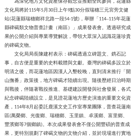
為深化地方文化資產保存觀念並推動全民參與，花蓮縣
文化局將於
年
月
日上午
點
分假瑞穗三元宮旁文健
115
5
30
9
30
站
花蓮縣瑞穗鄉祥北路一段
號
，舉辦「
–
年花蓮
(
54-1
)
114
115
縣碑碣類文物普查計畫（南區）」成果發表會。透過研究成
果的公開介紹與專業導覽解說，帶領大眾深入認識花蓮珍貴
的碑碣文物。
文化局局長陳建村表示：碑碣透過立碑題文、鐫石記
事，自古便是重要的史料載體與文獻。臺灣的碑碣多設立於
明清之後，而花蓮地區因漢人入墾較晚，直到清末推行「開
山撫番」政策後，地方碑碣才陸續出現。隨後歷經日治時期
與戰後，伴隨著戰役推進、基礎建設開發與社會發展，各式
紀念碑碣陸續設立，是見證花蓮地方歷史演進的重要文化資
產，
年
月起委託鹿溪文史工作室專業團隊，普查花蓮南
114
8
區
萬榮鄉、光復鄉、瑞穗鄉、玉里鎮、卓溪鄉、富里鄉、
(
豐濱鄉等
個鄉鎮
。本次成果發表會不僅公開豐碩的普查成
7
)
果，更特別規劃了碑碣文物的文物介紹，並於現場進行實地