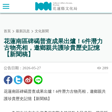
跳
主要內容區塊
到
主
要
內
首頁
最新訊息
文化新聞
容
區
花蓮南區碑碣普查成果出爐！6件潛力
塊
古物亮相，邀鄉親共護珍貴歷史記憶
【新聞稿】
公告日期：2026-05-27
289
花蓮南區碑碣普查成果出爐！
件潛力古物亮相，邀鄉親共
6
護珍貴歷史記憶【新聞稿】