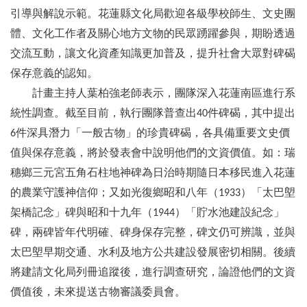
引導與解說示範。花蓮縣文化局歡迎各級學校師生、文史團
體、文化工作者及關心地方文物的民眾踴躍參與，期盼透過
交流互動，讓文化資產知識更加普及，提升社會大眾對碑碣
保存意義的認知。
計畫主持人葉柏強老師表示，團隊深入花蓮南區進行系
統性調查。截至目前，執行團隊普查出
件碑碣，其中提出
40
件深具潛力「一般古物」的珍貴碑碣，各具備重要文史價
6
值與保存意義，將於發表會中說明他們的文資價值。如：瑞
穗鄉三元宮五角石柱地神碑為日治時期隨日本移民進入花蓮
的農業守護神信仰；又如光復鄉昭和八年（
）「太巴塱
1933
架橋記念」碑與昭和十九年（
）「貯水池建設紀念」
1944
碑，兩碑皆年代明確、碑身保存完整，碑文仍可辨識，並與
太巴塱早期交通、水利及地方公共建設發展密切相關。後續
將建請文化局列冊追蹤後，進行調查研究，論證他們的文資
價值後，未來提送古物審議委員會。