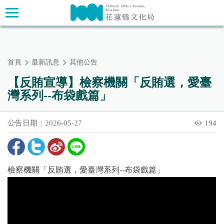
跳
主要內容區塊
到
主
要
內
首頁
最新訊息
其他公告
容
區
【反賄宣導】檢察機關「反賄選，愛臺
塊
灣系列--布袋戲篇」
公告日期：2026-05-27
194
檢察機關「反賄選，愛臺灣系列--布袋戲篇」