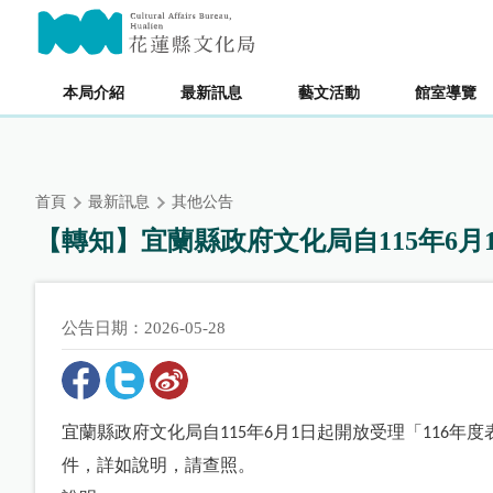
跳
主要內容區塊
到
主
要
本局介紹
最新訊息
藝文活動
館室導覽
內
容
區
塊
首頁
最新訊息
其他公告
【轉知】宜蘭縣政府文化局自115年6月
公告日期：2026-05-28
宜蘭縣政府文化局自
年
月
日起開放受理「
年度
115
6
1
116
件，詳如說明，請查照。