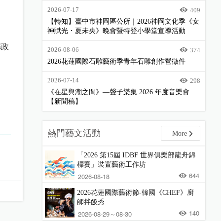
2026-07-17
409
【轉知】臺中市神岡區公所｜2026神岡文化季《女
神賦光・夏未央》晚會暨特登小學堂宣導活動
縣政
2026-08-06
374
2026花蓮國際石雕藝術季青年石雕創作營徵件
2026-07-14
298
《在星與潮之間》—聲子樂集 2026 年度音樂會
【新聞稿】
熱門藝文活動
More
「2026 第15屆 IDBF 世界俱樂部龍舟錦
標賽」裝置藝術工作坊
644
2026-08-18
2026花蓮國際藝術節-韓國《CHEF》廚
師拌飯秀
140
2026-08-29～08-30