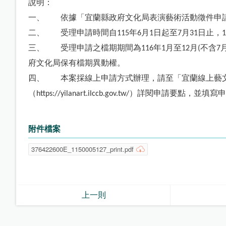
說明：
一、
依據「宜蘭縣政府文化局表演藝術活動徵件申
二、
受理申請時間自
年
月
日起至
月
日止，
115
6
1
7
31
1
三、
受理申請之檔期期間為
年
月至
月
不含
116
1
12
(
7
府文化局保有檔期異動權。
四、
本案採線上申請方式辦理，請至「宜蘭線上藝
（
）詳閱申請要點，並填寫申
https://yilanart.ilccb.gov.tw/
附件檔案
376422600E_1150005127_print.pdf
上一則