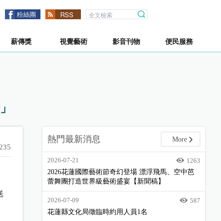
粉絲團
RSS
薪傳獎
視覺藝術
影音刊物
便民服務
請」
熱門最新消息
More
235
2026-07-21
1263
2026花蓮國際藝術節奇幻登場 漂浮飛馬、空中芭
蕾舞團打造世界級藝術盛宴【新聞稿】
送
2026-07-09
587
花蓮縣文化局徵臨時約用人員1名