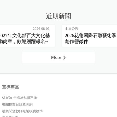
近期新聞
2026-08-06
本局公告
2027年文化部百大文化基
2026花蓮國際石雕藝術
勵簡章，歡迎踴躍報名~
創作營徵件
More
宣導專區
檔案法-全國法規資料庫
機關檔案目錄查詢網
檔案閱覽抄錄複製收費標準