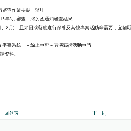
請審查作業要點」辦理。
年
月審查，將另函通知審查結果。
15
8
月、
月
，且如因演藝廳進行保養及其他專案活動等需要，宜蘭
8
)
文平臺系統」－線上申辦－表演藝術活動申請
請資料。
回列表
下一則