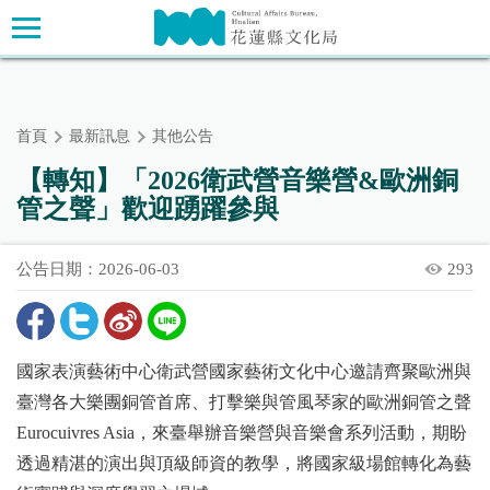
跳
主要內容區塊
到
主
要
內
首頁
最新訊息
其他公告
容
區
【轉知】「2026衛武營音樂營&歐洲銅
塊
管之聲」歡迎踴躍參與
公告日期：2026-06-03
293
國家表演藝術中心衛武營國家藝術文化中心邀請齊聚歐洲與
臺灣各大樂團銅管首席、打擊樂與管風琴家的歐洲銅管之聲
Eurocuivres Asia，來臺舉辦音樂營與音樂會系列活動，期盼
透過精湛的演出與頂級師資的教學，將國家級場館轉化為藝