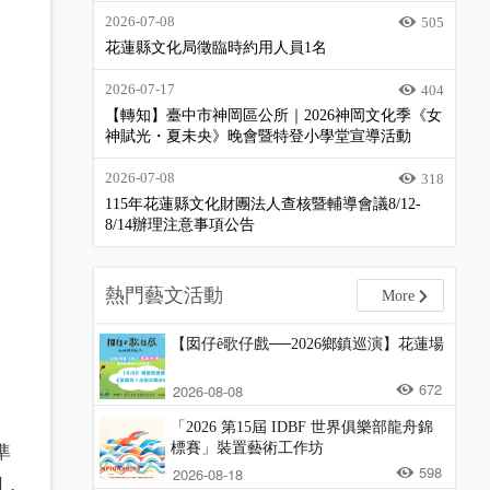
2026-07-08
505
花蓮縣文化局徵臨時約用人員1名
2026-07-17
404
【轉知】臺中市神岡區公所｜2026神岡文化季《女
神賦光・夏未央》晚會暨特登小學堂宣導活動
2026-07-08
318
115年花蓮縣文化財團法人查核暨輔導會議8/12-
8/14辦理注意事項公告
熱門藝文活動
More
【囡仔ê歌仔戲──2026鄉鎮巡演】花蓮場
672
2026-08-08
「2026 第15屆 IDBF 世界俱樂部龍舟錦
標賽」裝置藝術工作坊
準
598
2026-08-18
用，