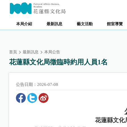
跳
主要內容區塊
到
主
要
本局介紹
最新訊息
藝文活動
館室導覽
內
容
區
塊
首頁
最新訊息
本局公告
花蓮縣文化局徵臨時約用人員1名
公告日期：2026-07-08
花蓮縣文化