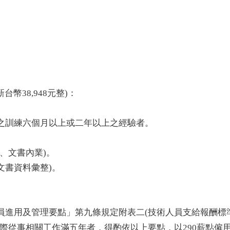
。
幣38,948元整)
：
之訓練六個月以上或二年以上之經驗者。
、文書內業)。
文書資料彙整)。
員進用及管理要點」第九條規定附表二(技術人員支給報酬標
際從事相關工作滿五年者，得酌依以上要點，以290薪點僱