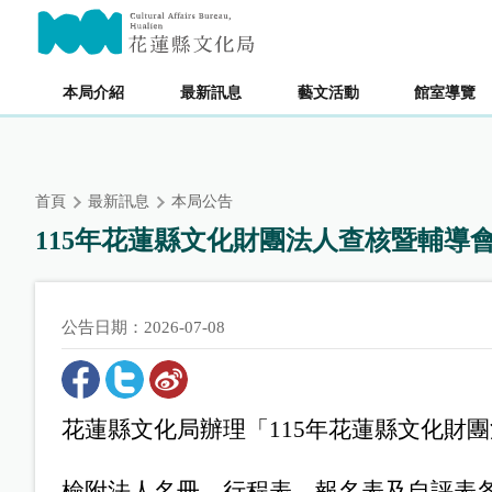
跳
主要內容區塊
到
主
要
本局介紹
最新訊息
藝文活動
館室導覽
內
容
區
塊
首頁
最新訊息
本局公告
115年花蓮縣文化財團法人查核暨輔導會議8
公告日期：2026-07-08
花蓮縣文化局辦理「
115
年花蓮縣文化財團
檢附法人名冊
、
行程表、報名表及自評表