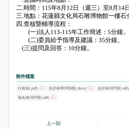
二.時間：
115
年
8
月
12
日（週三）至
8
月
14
三.地點：花蓮縣文化局石雕博物館一樓石
四.查核暨輔導流程：
(一)
法人
113-
115
年工作簡述：
5
分鐘。
(二)
委員給予指導及建議：
35
分鐘。
(三)
提問及回答：
10
分鐘。
附件檔案
行程表(.pdf)
自評表WORD檔(.docx)
自評表ODT檔(.odt)
報名表ODF檔(.odt)
上一則