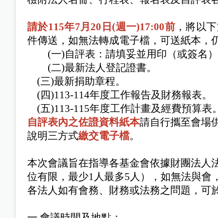
請於115年7月20日(週一)17:00前
，將以下
件傳送，如無法轉成電子檔，可送紙本，仍
(一)
自評表：請填妥並用印（或簽名）
(二)
最新法人登記證書。
(三)
最新捐助章程。
(四)
113-
114
年度工作報告及財務報表。
(五)
113-
115
年度工作計畫及經費預算表
自評表內之佐證資料紙本
請自行攜至會場
說明三方式
繳交電子檔
。
本次會議旨在指導各基金會依據財團法人
位有限，最少
1
人最多
5
人），如無法與會
各法人如有會務、財務或法務之問題，可
一.會議時間及地點：