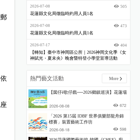
2026-07-08
505
花蓮縣文化局徵臨時約用人員1名
子郵
2026-07-08
473
花蓮縣文化局徵臨時約用人員1名
2026-07-17
404
【轉知】臺中市神岡區公所｜2026神岡文化季《女
神賦光・夏未央》晚會暨特登小學堂宣導活動
前依
熱門藝文活動
More
【囡仔ê歌仔戲──2026鄉鎮巡演】花蓮場
地座
672
2026-08-08
「2026 第15屆 IDBF 世界俱樂部龍舟錦
標賽」裝置藝術工作坊
598
2026-08-18
2026花蓮國際藝術節-韓國《CHEF》廚