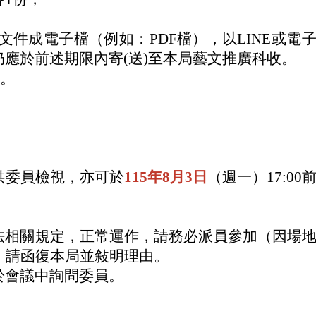
文件成電子檔（例如：PDF檔），以LINE或電
應於前述期限內寄(送)至本局藝文推廣科收。
。
。
供委員檢視，亦可於
115
年
8
月
3
日
（週一）
17:00
法相關規定，正常運作，請務必派員參加（因場
，請函復本局並敍明理由。
於會議中詢問委員。