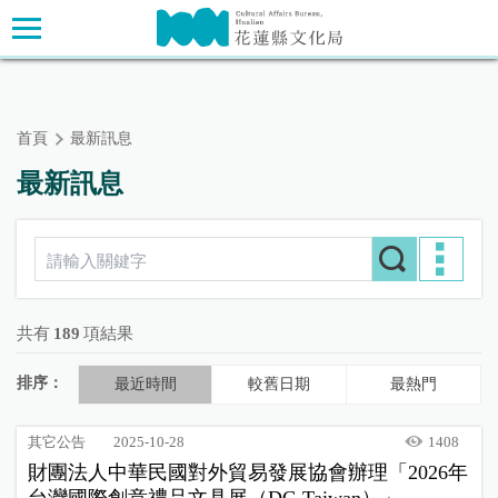
跳
主要內容區塊
到
主
要
內
首頁
最新訊息
容
區
最新訊息
塊
共有
189
項結果
排序：
最近時間
較舊日期
最熱門
其它公告
2025-10-28
1408
財團法人中華民國對外貿易發展協會辦理「2026年