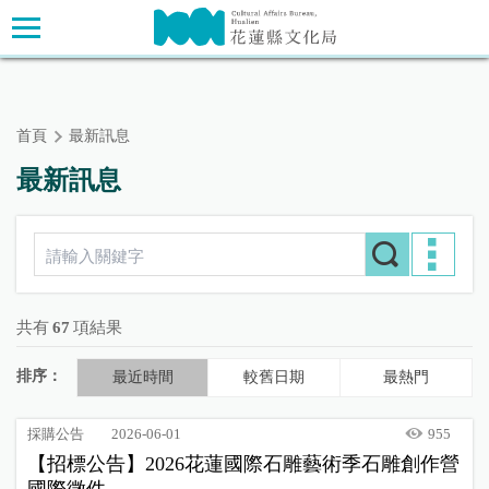
跳
主要內容區塊
到
主
要
內
首頁
最新訊息
容
區
最新訊息
塊
共有
67
項結果
排序：
最近時間
較舊日期
最熱門
採購公告
2026-06-01
955
【招標公告】2026花蓮國際石雕藝術季石雕創作營