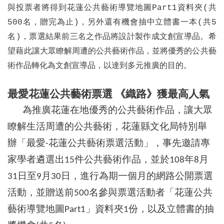
與投票者將得到花蓮公共藝術導覽地圖Part1資料夾(共
500名，贈完為止)，另外還有機會抽中立體書一本(共5
名)，
票選結果前三名之作品將設計製作成文創宣導品。希
望藉此讓大眾瞭解周遭的公共藝術作品，並將優秀的公共藝
術作品轉化為文創宣導品，以達到多元推廣的目的。
最愛花蓮公共藝術票選 《織路》獲最高人氣
為推廣花蓮在地優秀的公共藝術作品，讓大眾
瞭解生活周遭的公共藝術，花蓮縣文化局特別舉
辦
「最愛
花蓮公共藝術票選活動
」，事先邀請專
-
家學者遴選出
件公共藝術作品，並於
年
月
15
108
8
日至
月
日，進行為期一個月的網路公開票選
31
9
30
活動，並贈送前
名參與票選活動者「花蓮公共
500
藝術導覽地圖
」資料夾
份，以及立體書的抽
Part1
1