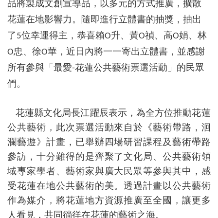
品將製成文創宣導品，以多元的方式推廣，擴散
花蓮在地影響力。隨即進行立體書的抽獎，抽出
了
位幸運得主，恭喜賴
升、黃
禎、高
娟、林
5
O
O
O
忠、徐
華，近日內將一一寄出立體書，並感謝
O
O
所有參與「最愛
花蓮公共藝術票選活動」的民眾
-
們。
花蓮縣文化局長江躍辰表示，為全方位推動花蓮
公共藝術，此次票選活動來自於《藝術帶路，洄
瀾藝遊》計畫，已舉辦四場研習課程及藝術帶路
參訪，十分難得的是齊聚了文化局、公共藝術領
域專家學者、藝術家與廣大民眾等參與其中，
感
受花蓮在地公共藝術的美。透過計畫以公共藝術
作為媒介，將花蓮地方資源推廣至全國，讓更多
人看見，共同徜徉在花蓮的藝術之海。