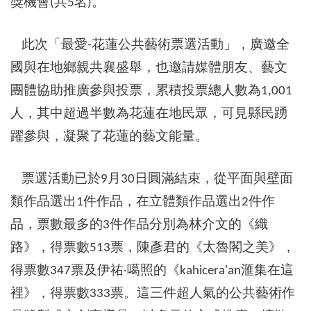
獎機會
共
名
。
(
5
)
此次「最愛
花蓮公共藝術票選活動」，廣邀全
-
國與在地鄉親共襄盛舉，也邀請媒體朋友、藝文
團體協助推廣參與投票，累積投票總人數為
1,001
人，其中超過半數為花蓮在地民眾，可見縣民踴
躍參與，凝聚了花蓮的藝文能量。
票選活動已於
月
日圓滿結束，從平面與壁面
9
30
類作品選出
件作品，在立體類作品選出
件作
1
2
品，票數最多的
件作品分別為林介文的《織
3
路》，得票數
票，陳彥君的《太魯閣之美》，
513
得票數
票及伊祐‧噶照的《
滙集在這
347
kahicera'an
裡》，得票數
票。這三件超人氣的公共藝術作
333