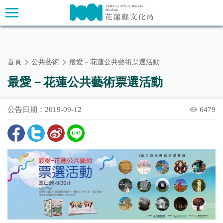
跳
主要內容區塊
到
主
要
內
首頁
公共藝術
最愛－花蓮公共藝術票選活動
容
區
最愛－花蓮公共藝術票選活動
塊
公告日期：2019-09-12
6479