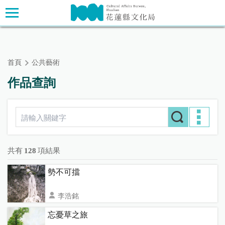
跳
主要內容區塊
到
主
要
內
首頁
公共藝術
容
區
作品查詢
塊
共有
128
項結果
勢不可擋
李浩銘
花蓮縣花蓮市明禮路131號 北區國稅局花蓮縣分局
忘憂草之旅
1661